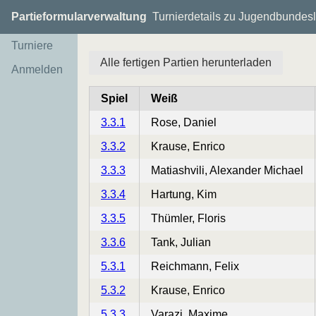
Partieformularverwaltung
Turnierdetails zu Jugendbundesli
Turniere
Alle fertigen Partien herunterladen
Anmelden
Spiel
Weiß
3.3.1
Rose, Daniel
3.3.2
Krause, Enrico
3.3.3
Matiashvili, Alexander Michael
3.3.4
Hartung, Kim
3.3.5
Thümler, Floris
3.3.6
Tank, Julian
5.3.1
Reichmann, Felix
5.3.2
Krause, Enrico
5.3.3
Varazi, Maxime