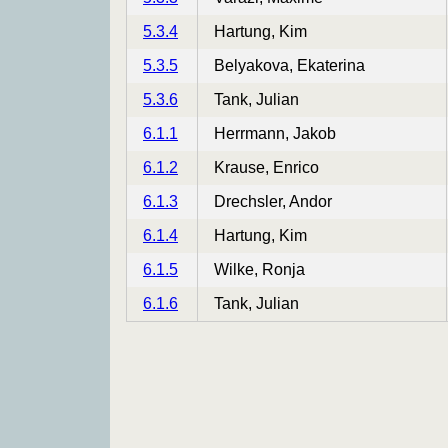
5.3.4
Hartung, Kim
5.3.5
Belyakova, Ekaterina
5.3.6
Tank, Julian
6.1.1
Herrmann, Jakob
6.1.2
Krause, Enrico
6.1.3
Drechsler, Andor
6.1.4
Hartung, Kim
6.1.5
Wilke, Ronja
6.1.6
Tank, Julian