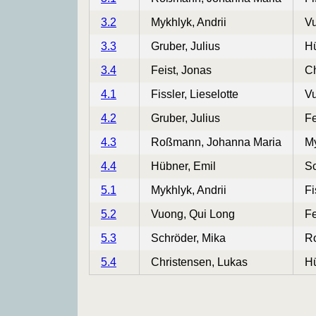
3.2
Mykhlyk, Andrii
Vu
3.3
Gruber, Julius
Hü
3.4
Feist, Jonas
Ch
4.1
Fissler, Lieselotte
Vu
4.2
Gruber, Julius
Fe
4.3
Roßmann, Johanna Maria
My
4.4
Hübner, Emil
Sc
5.1
Mykhlyk, Andrii
Fi
5.2
Vuong, Qui Long
Fe
5.3
Schröder, Mika
R
5.4
Christensen, Lukas
Hü