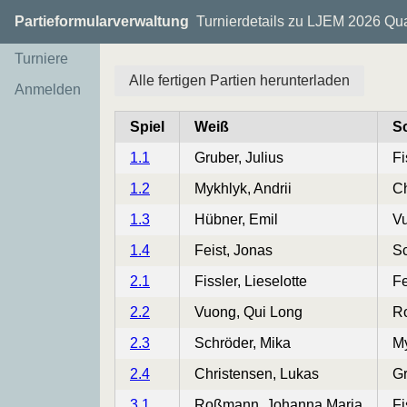
Partieformularverwaltung
Turnierdetails zu LJEM 2026 Qua
Turniere
Alle fertigen Partien herunterladen
Anmelden
Spiel
Weiß
S
1.1
Gruber, Julius
Fi
1.2
Mykhlyk, Andrii
Ch
1.3
Hübner, Emil
Vu
1.4
Feist, Jonas
Sc
2.1
Fissler, Lieselotte
Fe
2.2
Vuong, Qui Long
R
2.3
Schröder, Mika
My
2.4
Christensen, Lukas
Gr
3.1
Roßmann, Johanna Maria
Fi