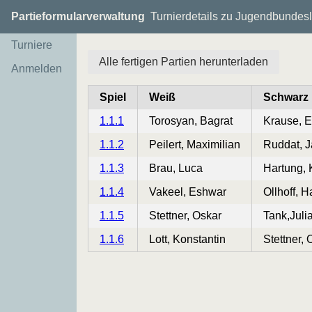
Partieformularverwaltung
Turnierdetails zu Jugendbundesli
Turniere
Alle fertigen Partien herunterladen
Anmelden
Spiel
Weiß
Schwarz
1.1.1
Torosyan, Bagrat
Krause, E
1.1.2
Peilert, Maximilian
Ruddat, J
1.1.3
Brau, Luca
Hartung, 
1.1.4
Vakeel, Eshwar
Ollhoff, 
1.1.5
Stettner, Oskar
Tank,Juli
1.1.6
Lott, Konstantin
Stettner, 