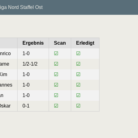
ga Nord Staffel Ost
Ergebnis
Scan
Erledigt
nrico
1-0
☑
☑
arne
1/2-1/2
☑
☑
Kim
1-0
☑
☑
Hannes
1-0
☑
☑
an
1-0
☑
☑
Oskar
0-1
☑
☑