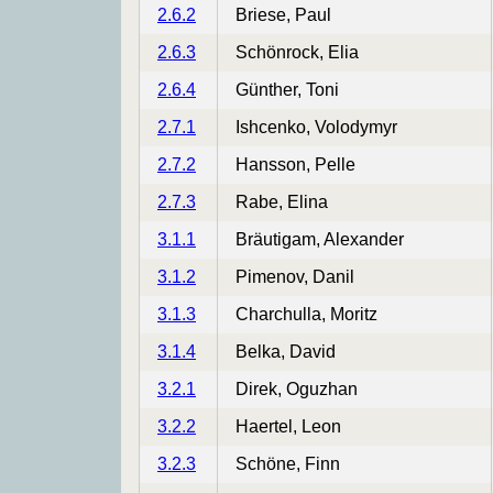
2.6.2
Briese, Paul
2.6.3
Schönrock, Elia
2.6.4
Günther, Toni
2.7.1
Ishcenko, Volodymyr
2.7.2
Hansson, Pelle
2.7.3
Rabe, Elina
3.1.1
Bräutigam, Alexander
3.1.2
Pimenov, Danil
3.1.3
Charchulla, Moritz
3.1.4
Belka, David
3.2.1
Direk, Oguzhan
3.2.2
Haertel, Leon
3.2.3
Schöne, Finn