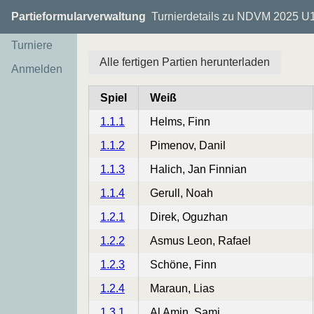
Partieformularverwaltung
Turnierdetails zu NDVM 2025 U
Turniere
Alle fertigen Partien herunterladen
Anmelden
Spiel
Weiß
1.1.1
Helms, Finn
1.1.2
Pimenov, Danil
1.1.3
Halich, Jan Finnian
1.1.4
Gerull, Noah
1.2.1
Direk, Oguzhan
1.2.2
Asmus Leon, Rafael
1.2.3
Schöne, Finn
1.2.4
Maraun, Lias
1.3.1
Al Amin, Sami