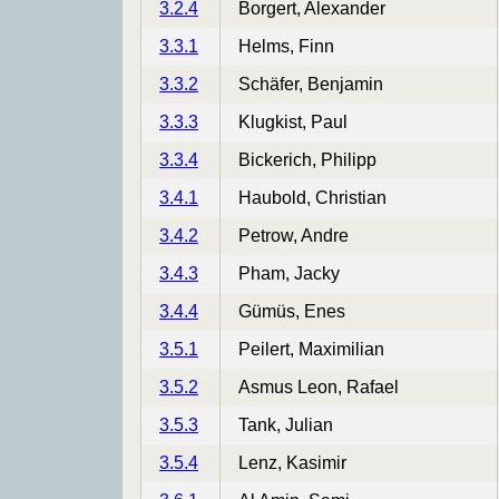
3.2.4
Borgert, Alexander
3.3.1
Helms, Finn
3.3.2
Schäfer, Benjamin
3.3.3
Klugkist, Paul
3.3.4
Bickerich, Philipp
3.4.1
Haubold, Christian
3.4.2
Petrow, Andre
3.4.3
Pham, Jacky
3.4.4
Gümüs, Enes
3.5.1
Peilert, Maximilian
3.5.2
Asmus Leon, Rafael
3.5.3
Tank, Julian
3.5.4
Lenz, Kasimir