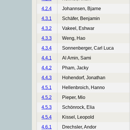
4.2.4
Johannsen, Bjarne
4.3.1
Schäfer, Benjamin
4.3.2
Vakeel, Eshwar
4.3.3
Weng, Hao
4.3.4
Sonnenberger, Carl Luca
4.4.1
Al Amin, Sami
4.4.2
Pham, Jacky
4.4.3
Hohendorf, Jonathan
4.5.1
Hellenbroich, Hanno
4.5.2
Pieper, Mio
4.5.3
Schönrock, Elia
4.5.4
Kissel, Leopold
4.6.1
Drechsler, Andor