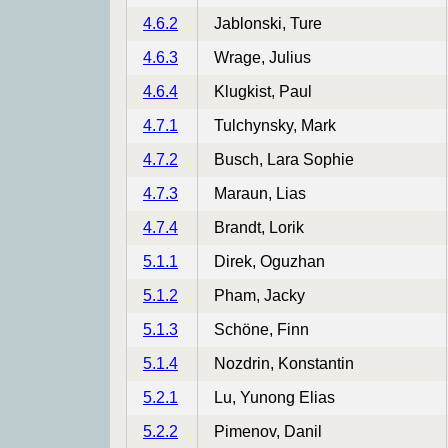
4.6.2
Jablonski, Ture
4.6.3
Wrage, Julius
4.6.4
Klugkist, Paul
4.7.1
Tulchynsky, Mark
4.7.2
Busch, Lara Sophie
4.7.3
Maraun, Lias
4.7.4
Brandt, Lorik
5.1.1
Direk, Oguzhan
5.1.2
Pham, Jacky
5.1.3
Schöne, Finn
5.1.4
Nozdrin, Konstantin
5.2.1
Lu, Yunong Elias
5.2.2
Pimenov, Danil