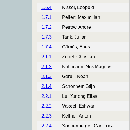
1.6.4
Kissel, Leopold
1.7.1
Peilert, Maximilian
1.7.2
Petrow, Andre
1.7.3
Tank, Julian
1.7.4
Gümüs, Enes
2.1.1
Zobel, Christian
2.1.2
Kuhlmann, Nils Magnus
2.1.3
Gerull, Noah
2.1.4
Schönherr, Stijn
2.2.1
Lu, Yunong Elias
2.2.2
Vakeel, Eshwar
2.2.3
Kellner, Anton
2.2.4
Sonnenberger, Carl Luca