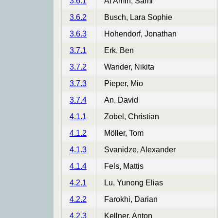
3.6.1
Al Amin, Sami
3.6.2
Busch, Lara Sophie
3.6.3
Hohendorf, Jonathan
3.7.1
Erk, Ben
3.7.2
Wander, Nikita
3.7.3
Pieper, Mio
3.7.4
An, David
4.1.1
Zobel, Christian
4.1.2
Möller, Tom
4.1.3
Svanidze, Alexander
4.1.4
Fels, Mattis
4.2.1
Lu, Yunong Elias
4.2.2
Farokhi, Darian
4.2.3
Kellner, Anton