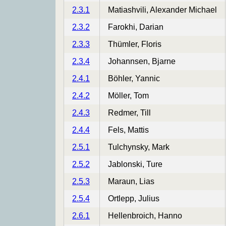
2.3.1
Matiashvili, Alexander Michael
2.3.2
Farokhi, Darian
2.3.3
Thümler, Floris
2.3.4
Johannsen, Bjarne
2.4.1
Böhler, Yannic
2.4.2
Möller, Tom
2.4.3
Redmer, Till
2.4.4
Fels, Mattis
2.5.1
Tulchynsky, Mark
2.5.2
Jablonski, Ture
2.5.3
Maraun, Lias
2.5.4
Ortlepp, Julius
2.6.1
Hellenbroich, Hanno