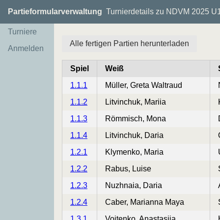
Partieformularverwaltung
Turnierdetails zu NDVM 2025 U
Turniere
Alle fertigen Partien herunterladen
Anmelden
Spiel
Weiß
1.1.1
Müller, Greta Waltraud
1.1.2
Litvinchuk, Mariia
1.1.3
Römmisch, Mona
1.1.4
Litvinchuk, Daria
1.2.1
Klymenko, Maria
1.2.2
Rabus, Luise
1.2.3
Nuzhnaia, Daria
1.2.4
Caber, Marianna Maya
1.3.1
Voitenko, Anastasiia