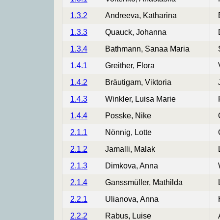
1.3.2
Andreeva, Katharina
1.3.3
Quauck, Johanna
1.3.4
Bathmann, Sanaa Maria
1.4.1
Greither, Flora
1.4.2
Bräutigam, Viktoria
1.4.3
Winkler, Luisa Marie
1.4.4
Posske, Nike
2.1.1
Nönnig, Lotte
2.1.2
Jamalli, Malak
2.1.3
Dimkova, Anna
2.1.4
Ganssmüller, Mathilda
2.2.1
Ulianova, Anna
2.2.2
Rabus, Luise