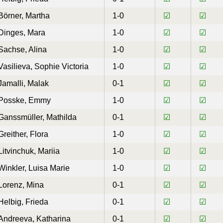
Börner, Martha
1-0
☑
☑
Dinges, Mara
1-0
☑
☑
Sachse, Alina
1-0
☑
☑
Vasilieva, Sophie Victoria
1-0
☑
☑
Jamalli, Malak
0-1
☑
☑
Posske, Emmy
1-0
☑
☑
Ganssmüller, Mathilda
0-1
☑
☑
Greither, Flora
1-0
☑
☑
Litvinchuk, Mariia
1-0
☑
☑
Winkler, Luisa Marie
1-0
☑
☑
Lorenz, Mina
0-1
☑
☑
Helbig, Frieda
0-1
☑
☑
Andreeva, Katharina
0-1
☑
☑