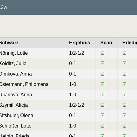
12w
Schwarz
Ergebnis
Scan
Erledi
Nönnig, Lotte
1/2-1/2
☑
☑
Kolditz, Julia
0-1
☑
☑
Dimkova, Anna
0-1
☑
☑
Ostermann, Philomena
1-0
☑
☑
Ulianova, Anna
1-0
☑
☑
Szymil, Alicja
1/2-1/2
☑
☑
Altshuler, Olena
0-1
☑
☑
Schloßer, Lotte
1-0
☑
☑
Helbig, Frieda
0-1
☑
☑