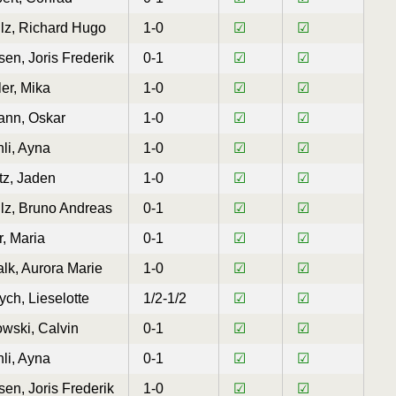
lz, Richard Hugo
1-0
☑
☑
en, Joris Frederik
0-1
☑
☑
er, Mika
1-0
☑
☑
ann, Oskar
1-0
☑
☑
li, Ayna
1-0
☑
☑
tz, Jaden
1-0
☑
☑
lz, Bruno Andreas
0-1
☑
☑
r, Maria
0-1
☑
☑
lk, Aurora Marie
1-0
☑
☑
ych, Lieselotte
1/2-1/2
☑
☑
owski, Calvin
0-1
☑
☑
li, Ayna
0-1
☑
☑
en, Joris Frederik
1-0
☑
☑