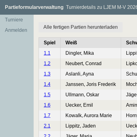
Partieformularverwaltung
Turnierdetails zu LJEM M-V 202
Turniere
Alle fertigen Partien herunterladen
Anmelden
Spiel
Weiß
Sch
1.1
Dingler, Mika
Lippi
1.2
Neubert, Conrad
Lipk
1.3
Aslanli, Ayna
Schu
1.4
Janssen, Joris Frederik
Moch
1.5
Ullmann, Oskar
Jäge
1.6
Uecker, Emil
Amin
1.7
Kowalk, Aurora Marie
Horn
2.1
Lippitz, Jaden
Ueck
2.2
Jäger, Maria
Neub