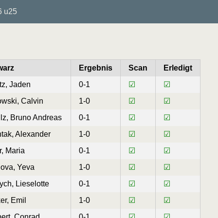
6 u25
warz
Ergebnis
Scan
Erledigt
tz, Jaden
0-1
☑
☑
owski, Calvin
1-0
☑
☑
lz, Bruno Andreas
0-1
☑
☑
tak, Alexander
1-0
☑
☑
r, Maria
0-1
☑
☑
ova, Yeva
1-0
☑
☑
ych, Lieselotte
0-1
☑
☑
er, Emil
1-0
☑
☑
ert, Conrad
0-1
☑
☑