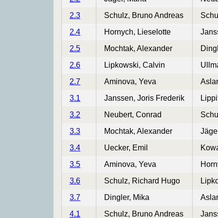
2.3
Schulz, Bruno Andreas
Schu
2.4
Hornych, Lieselotte
Janss
2.5
Mochtak, Alexander
Dingl
2.6
Lipkowski, Calvin
Ullm
2.7
Aminova, Yeva
Aslan
3.1
Janssen, Joris Frederik
Lippi
3.2
Neubert, Conrad
Schu
3.3
Mochtak, Alexander
Jäge
3.4
Uecker, Emil
Kowa
3.5
Aminova, Yeva
Horn
3.6
Schulz, Richard Hugo
Lipk
3.7
Dingler, Mika
Aslan
4.1
Schulz, Bruno Andreas
Janss