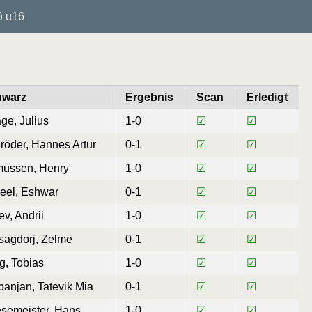
6 u16
hwarz
Ergebnis
Scan
Erledigt
ge, Julius
1-0
☑
☑
röder, Hannes Artur
0-1
☑
☑
ussen, Henry
1-0
☑
☑
eel, Eshwar
0-1
☑
☑
ev, Andrii
1-0
☑
☑
sagdorj, Zelme
0-1
☑
☑
g, Tobias
1-0
☑
☑
panjan, Tatevik Mia
0-1
☑
☑
esemeister, Hans
1-0
☑
☑