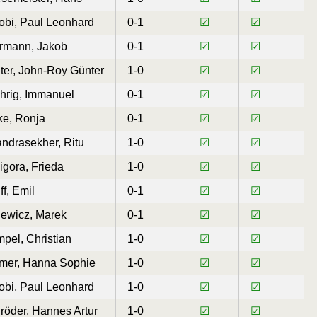
obi, Paul Leonhard
0-1
☑
☑
rmann, Jakob
0-1
☑
☑
ter, John-Roy Günter
1-0
☑
☑
hrig, Immanuel
0-1
☑
☑
ke, Ronja
0-1
☑
☑
ndrasekher, Ritu
1-0
☑
☑
igora, Frieda
1-0
☑
☑
ff, Emil
0-1
☑
☑
lewicz, Marek
0-1
☑
☑
pel, Christian
1-0
☑
☑
mer, Hanna Sophie
1-0
☑
☑
obi, Paul Leonhard
1-0
☑
☑
röder, Hannes Artur
1-0
☑
☑