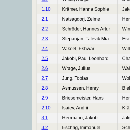
1.10
Krämer, Hanna Sophie
Jak
2.1
Natsagdorj, Zelme
Her
2.2
Schröder, Hannes Artur
Win
2.3
Stepanjan, Tatevik Mia
Esc
2.4
Vakeel, Eshwar
Wil
2.5
Jakobi, Paul Leonhard
Cha
2.6
Wrage, Julius
Wal
2.7
Jung, Tobias
Wol
2.8
Asmussen, Henry
Bie
2.9
Briesemeister, Hans
Hem
2.10
Isaiev, Andrii
Krä
3.1
Herrmann, Jakob
Jak
3.2
Eschrig, Immanuel
Sch