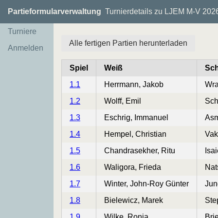
Partieformularverwaltung
Turnierdetails zu LJEM M-V 202
Turniere
Alle fertigen Partien herunterladen
Anmelden
Spiel
Weiß
Sc
1.1
Herrmann, Jakob
Wra
1.2
Wolff, Emil
Sch
1.3
Eschrig, Immanuel
Asm
1.4
Hempel, Christian
Vak
1.5
Chandrasekher, Ritu
Isai
1.6
Waligora, Frieda
Nat
1.7
Winter, John-Roy Günter
Jun
1.8
Bielewicz, Marek
Ste
1.9
Wilke, Ronja
Bri