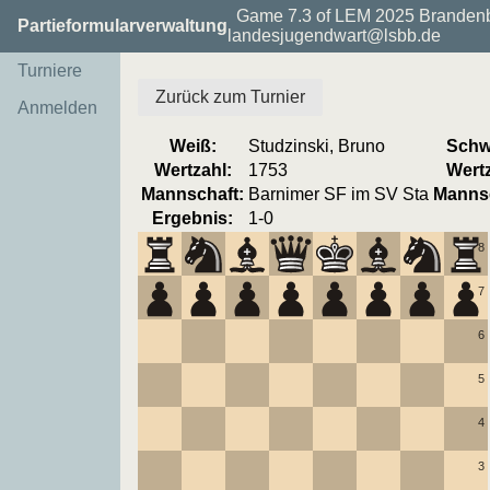
Game 7.3 of LEM 2025 Brandenb
Partieformularverwaltung
landesjugendwart@lsbb.de
Turniere
Zurück zum Turnier
Anmelden
Weiß:
Studzinski, Bruno
Schw
Wertzahl:
1753
Wertz
Mannschaft:
Barnimer SF im SV Sta
Mannsc
Ergebnis:
1-0
8
7
6
5
4
3