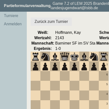
Game 7.2 of LEM 2025 Brandenb
Partieformularverwaltung
landesjugendwart@lsbb.de
Turniere
Zurück zum Turnier
Anmelden
Weiß:
Hoffmann, Kay
Schw
Wertzahl:
2143
Wertz
Mannschaft:
Barnimer SF im SV Sta
Mannsc
Ergebnis:
1-0
8
7
6
5
4
3