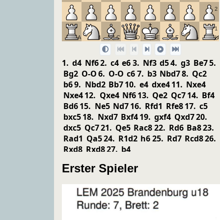
2
1
A
B
C
D
E
F
G
H
1.
d4
N
f6
2.
c4
e6
3.
N
f3
d5
4.
g3
B
e7
5.
B
g2
O-O
6.
O-O
c6
7.
b3
N
bd7
8.
Q
c2
b6
9.
N
bd2
B
b7
10.
e4
dxe4
11.
N
xe4
N
xe4
12.
Q
xe4
N
f6
13.
Q
e2
Q
c7
14.
B
f4
B
d6
15.
N
e5
N
d7
16.
R
fd1
R
fe8
17.
c5
bxc5
18.
N
xd7
B
xf4
19.
gxf4
Q
xd7
20.
dxc5
Q
c7
21.
Q
e5
R
ac8
22.
R
d6
B
a8
23.
R
ad1
Q
a5
24.
R
1d2
h6
25.
R
d7
R
cd8
26.
R
xd8
R
xd8
27.
b4
Erster Spieler