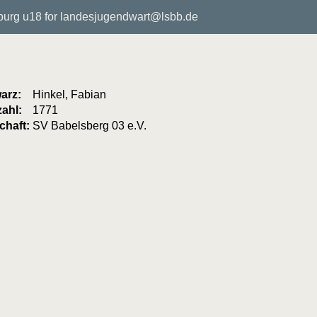
rg u18 for landesjugendwart@lsbb.de
arz:
Hinkel, Fabian
ahl:
1771
haft:
SV Babelsberg 03 e.V.