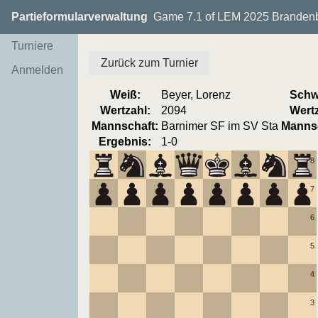
Partieformularverwaltung
Game 7.1 of LEM 2025 Brandenbu
Turniere
Zurück zum Turnier
Anmelden
Weiß:
Beyer, Lorenz
Schw
Wertzahl:
2094
Wertz
Mannschaft:
Barnimer SF im SV Sta
Mannsc
Ergebnis:
1-0
8
7
6
5
4
3