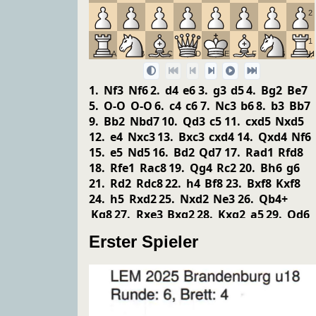
2
1
A
B
C
D
E
F
G
H
1.
N
f3
N
f6
2.
d4
e6
3.
g3
d5
4.
B
g2
B
e7
5.
O-O
O-O
6.
c4
c6
7.
N
c3
b6
8.
b3
B
b7
9.
B
b2
N
bd7
10.
Q
d3
c5
11.
cxd5
N
xd5
12.
e4
N
xc3
13.
B
xc3
cxd4
14.
Q
xd4
N
f6
15.
e5
N
d5
16.
B
d2
Q
d7
17.
R
ad1
R
fd8
18.
R
fe1
R
ac8
19.
Q
g4
R
c2
20.
B
h6
g6
21.
R
d2
R
dc8
22.
h4
B
f8
23.
B
xf8
K
xf8
24.
h5
R
xd2
25.
N
xd2
N
e3
26.
Q
b4+
K
g8
27.
R
xe3
B
xg2
28.
K
xg2
a5
29.
Q
d6
Erster Spieler