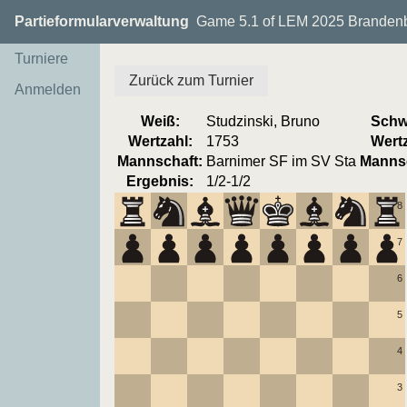
Partieformularverwaltung
Game 5.1 of LEM 2025 Brandenbu
Turniere
Zurück zum Turnier
Anmelden
Weiß:
Studzinski, Bruno
Schw
Wertzahl:
1753
Wertz
Mannschaft:
Barnimer SF im SV Sta
Mannsc
Ergebnis:
1/2-1/2
8
7
6
5
4
3