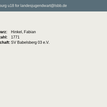
rg u18 for landesjugendwart@lsbb.de
arz:
Hinkel, Fabian
ahl:
1771
haft:
SV Babelsberg 03 e.V.