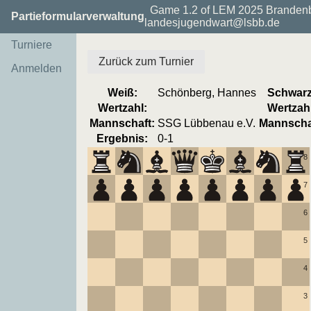
Game 1.2 of LEM 2025 Brandenb
Partieformularverwaltung
landesjugendwart@lsbb.de
Turniere
Zurück zum Turnier
Anmelden
Weiß:
Schönberg, Hannes
Schwarz
Wertzahl:
Wertzahl
Mannschaft:
SSG Lübbenau e.V.
Mannscha
Ergebnis:
0-1
8
7
6
5
4
3