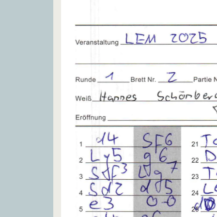
exf3
48.
K
xf3
K
f5
49.
K
g3
K
e4
50.
K
h3
K
f4
51.
K
h2
K
g4
52.
K
g2
K
xh4
53.
K
h2
K
g4
54.
K
g2
K
f4
55.
K
h3
K
e4
56.
K
h4
K
d4
57.
K
xh5
K
c4
58.
K
g4
K
b4